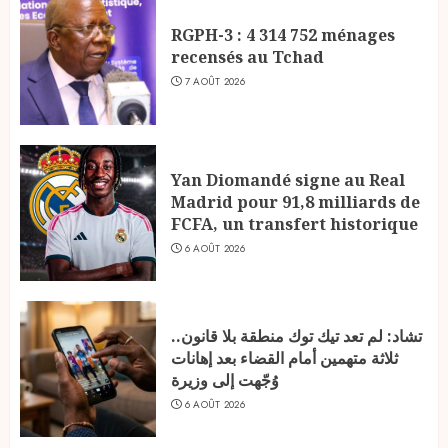
RGPH-3 : 4 314 752 ménages
recensés au Tchad
7 AOÛT 2026
Yan Diomandé signe au Real
Madrid pour 91,8 milliards de
FCFA, un transfert historique
6 AOÛT 2026
تشاد: لم تعد تيك توك منطقة بلا قانون..
ثلاثة متهمين أمام القضاء بعد إهانات
وُجّهت إلى وزيرة
6 AOÛT 2026