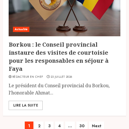
Actualité
Borkou : le Conseil provincial
instaure des visites de courtoisie
pour les responsables en séjour à
Faya
RÉDACTEUR EN CHEF
23 JUILLET 2026
Le président du Conseil provincial du Borkou,
l’honorable Ahmat...
LIRE LA SUITE
Pagination
1
2
3
4
…
30
Next