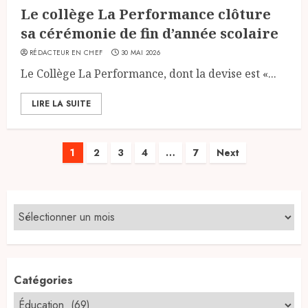
Le collège La Performance clôture
sa cérémonie de fin d’année scolaire
RÉDACTEUR EN CHEF
30 MAI 2026
Le Collège La Performance, dont la devise est «...
LIRE LA SUITE
Pagination
1
2
3
4
…
7
Next
des
publications
Catégories