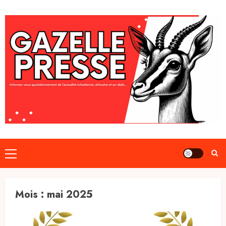
Skip
to
content
Primary
Menu
Mois :
mai 2025