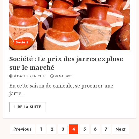
Société
Société : Le prix des jarres explose
sur le marché
RÉDACTEUR EN CHEF
20 MAI 2025
En cette saison de canicule, se procurer une
jarre...
LIRE LA SUITE
Pagination
Previous
1
2
3
4
5
6
7
Next