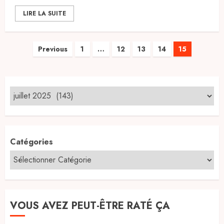
LIRE LA SUITE
Pagination
Previous
1
…
12
13
14
15
des
publications
Catégories
VOUS AVEZ PEUT-ÊTRE RATÉ ÇA