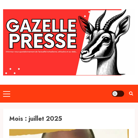
Skip
to
content
Primary
Menu
Mois :
juillet 2025