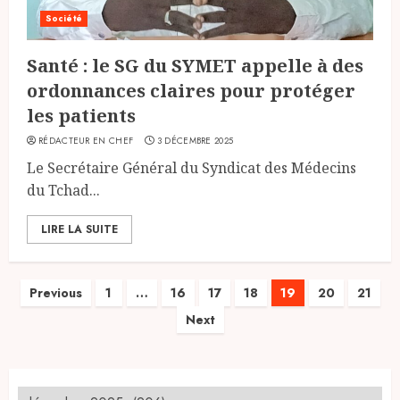
Société
Santé : le SG du SYMET appelle à des
ordonnances claires pour protéger
les patients
RÉDACTEUR EN CHEF
3 DÉCEMBRE 2025
Le Secrétaire Général du Syndicat des Médecins
du Tchad...
LIRE LA SUITE
Pagination
Previous
1
…
16
17
18
19
20
21
Next
des
publications