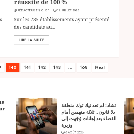
”
réussite de 100 %
RÉDACTEUR EN CHEF
11 JUILLET 2025
s
Sur les 785 établissements ayant présenté
des candidats au...
LIRE LA SUITE
9
140
141
142
143
…
168
Next
ne
تشاد: لم تعد تيك توك منطقة
ur
بلا قانون.. ثلاثة متهمين أمام
القضاء بعد إهانات وُجّهت إلى
وزيرة
6 AOÛT 2026