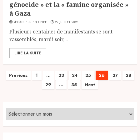
génocide » et la « famine organisée »
à Gaza
RÉDACTEUR EN CHEF
22 JUILLET 2025
Plusieurs centaines de manifestants se sont
rassemblés, mardi soir,...
LIRE LA SUITE
Pagination
Previous
1
…
23
24
25
26
27
28
29
…
35
Next
des
publications