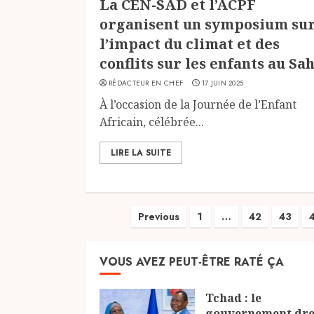
La CEN-SAD et l’ACPF
organisent un symposium su
l’impact du climat et des
conflits sur les enfants au Sa
RÉDACTEUR EN CHEF
17 JUIN 2025
À l’occasion de la Journée de l’Enfant
Africain, célébrée...
LIRE LA SUITE
Pagination
Previous
1
…
42
43
des
VOUS AVEZ PEUT-ÊTRE RATÉ ÇA
publications
Tchad : le
gouvernement dre