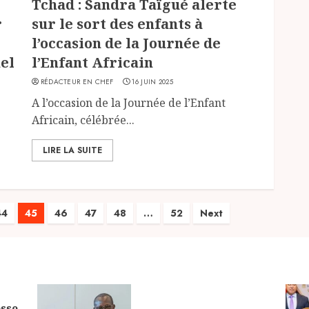
Tchad : Sandra Taïgué alerte
r
sur le sort des enfants à
l’occasion de la Journée de
hel
l’Enfant Africain
RÉDACTEUR EN CHEF
16 JUIN 2025
A l’occasion de la Journée de l’Enfant
Africain, célébrée...
LIRE LA SUITE
44
45
46
47
48
…
52
Next
sse