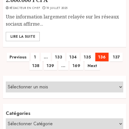
RÉDACTEUR EN CHEF
19 JUILLET 2025
Une information largement relayée sur les réseaux
sociaux affirme...
LIRE LA SUITE
Pagination
Previous
1
…
133
134
135
136
137
138
139
…
169
Next
des
publications
Catégories