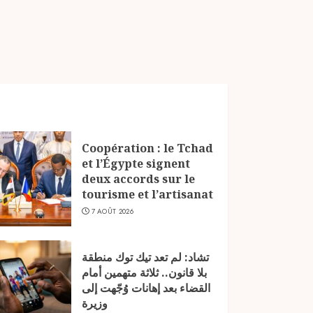
Coopération : le Tchad
et l’Égypte signent
deux accords sur le
tourisme et l’artisanat
7 AOÛT 2026
تشاد: لم تعد تيك توك منطقة
بلا قانون.. ثلاثة متهمين أمام
القضاء بعد إهانات وُجّهت إلى
وزيرة