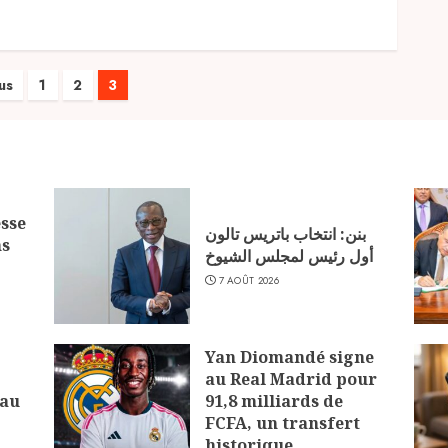
ination
us
1
2
3
ications
sse
بنن: انتخاب باتريس تالون
ns
أول رئيس لمجلس الشيوخ
7 AOÛT 2026
Yan Diomandé signe
au Real Madrid pour
 au
91,8 milliards de
FCFA, un transfert
historique