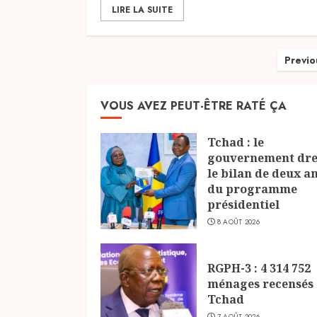
LIRE LA SUITE
Pag
Previo
des
VOUS AVEZ PEUT-ÊTRE RATÉ ÇA
publ
Tchad : le
gouvernement dre
le bilan de deux a
du programme
présidentiel
8 AOÛT 2026
RGPH-3 : 4 314 752
ménages recensés
Tchad
7 AOÛT 2026