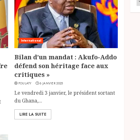
International
Bilan d’un mandat : Akufo-Addo
fre
défend son héritage face aux
critiques »
FOULATY
6 JANVIER 2025
Le vendredi 3 janvier, le président sortant
du Ghana,...
t
LIRE LA SUITE