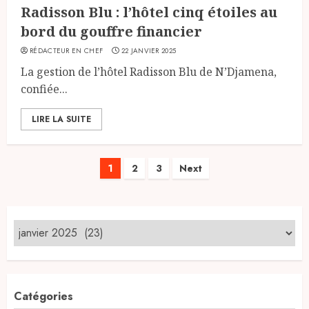
Radisson Blu : l’hôtel cinq étoiles au
bord du gouffre financier
RÉDACTEUR EN CHEF
22 JANVIER 2025
La gestion de l’hôtel Radisson Blu de N’Djamena,
confiée...
LIRE LA SUITE
Pagination
1
2
3
Next
des
publications
Catégories