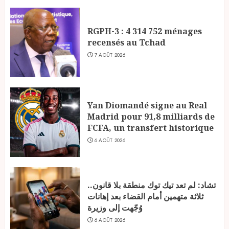
RGPH-3 : 4 314 752 ménages
recensés au Tchad
7 AOÛT 2026
Yan Diomandé signe au Real
Madrid pour 91,8 milliards de
FCFA, un transfert historique
6 AOÛT 2026
تشاد: لم تعد تيك توك منطقة بلا قانون..
ثلاثة متهمين أمام القضاء بعد إهانات
وُجّهت إلى وزيرة
6 AOÛT 2026