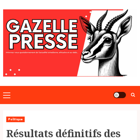
Skip
to
content
Primary
Menu
Politique
Résultats définitifs des