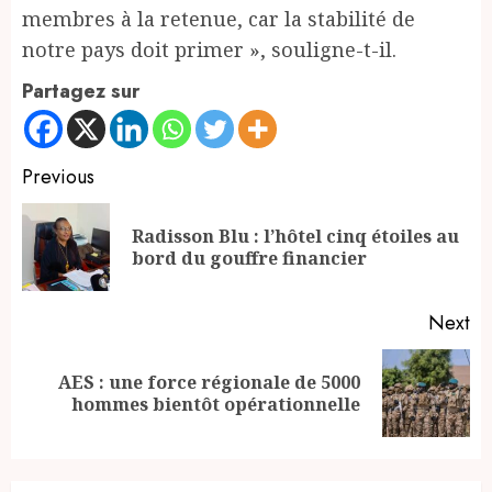
membres à la retenue, car la stabilité de
notre pays doit primer », souligne-t-il.
Partagez sur
Continue
Previous
Reading
Radisson Blu : l’hôtel cinq étoiles au
Pr
bord du gouffre financier
po
Next
AES : une force régionale de 5000
Next
hommes bientôt opérationnelle
post: