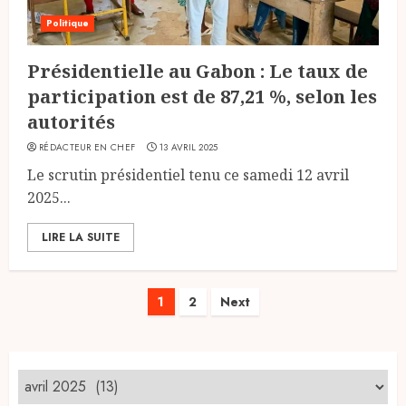
Politique
Présidentielle au Gabon : Le taux de
participation est de 87,21 %, selon les
autorités
RÉDACTEUR EN CHEF
13 AVRIL 2025
Le scrutin présidentiel tenu ce samedi 12 avril
2025...
LIRE LA SUITE
Pagination
1
2
Next
des
publications