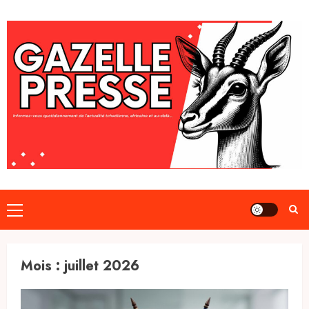
Skip
to
content
Primary
Menu
Mois :
juillet 2026