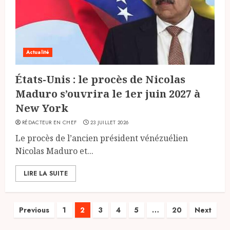
Actualité
États-Unis : le procès de Nicolas
Maduro s’ouvrira le 1er juin 2027 à
New York
RÉDACTEUR EN CHEF
23 JUILLET 2026
Le procès de l’ancien président vénézuélien
Nicolas Maduro et...
LIRE LA SUITE
Pagination
Previous
1
2
3
4
5
…
20
Next