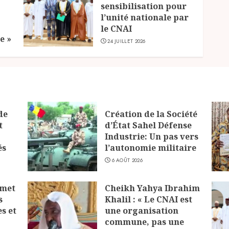
sensibilisation pour
l’unité nationale par
le CNAI
e »
24 JUILLET 2026
de
Création de la Société
t
d’État Sahel Défense
Industrie: Un pas vers
és
l’autonomie militaire
6 AOÛT 2026
 met
Cheikh Yahya Ibrahim
s
Khalil : « Le CNAI est
s et
une organisation
commune, pas une