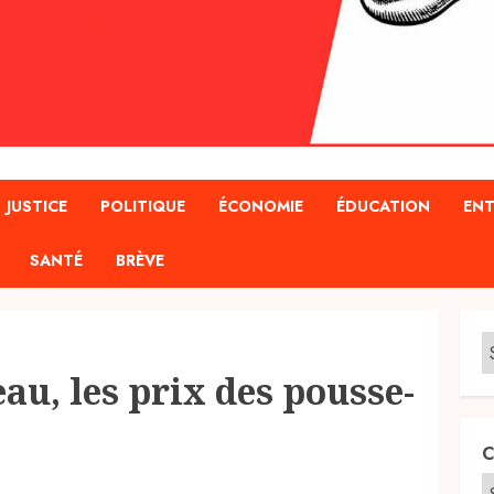
JUSTICE
POLITIQUE
ÉCONOMIE
ÉDUCATION
ENT
SANTÉ
BRÈVE
eau, les prix des pousse-
C