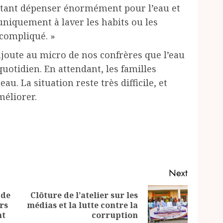
ourtant dépenser énormément pour l’eau et
 uniquement à laver les habits ou les
 compliqué. »
ajoute au micro de nos confrères que l’eau
uotidien. En attendant, les familles
au. La situation reste très difficile, et
méliorer.
Next
 de
Clôture de l’atelier sur les
Previous
Next
rs
médias et la lutte contre la
post:
post:
nt
corruption