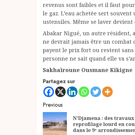
revenus sont faibles et il faut p
le gaz. L’eau achetée sert souvent
ustensiles. Même se laver devient
Abakar Nigué, un autre résident, 
ne devrait jamais être un combat q
payent le prix fort ou restent sans e
personne ne sait quand elle va s’a
Sakhaïroune Ousmane Kikigne
Partagez sur
Continue
Previous
Reading
N’Djamena : des travaux
reprofilage lourd en cou
dans le 9ᵉ arrondisseme