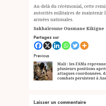
Au-delà du cérémonial, cette remise
autorités militaires de maintenir l
armées nationales.
Sakhaïroune Ousmane Kikigne
Partagez sur
Continue
Previous
Reading
Mali : les FAMa reprenne
plusieurs positions après
attaques coordonnées, d
combats persistent à Ané
Laisser un commentaire