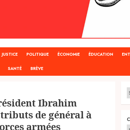
JUSTICE
POLITIQUE
ÉCONOMIE
ÉDUCATION
ENT
SANTÉ
BRÈVE
Président Ibrahim
tributs de général à
C
 Forces armées