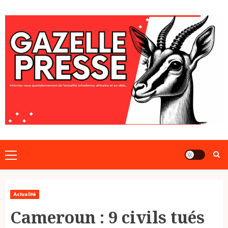
Skip
to
content
Primary
Menu
Actualité
Cameroun : 9 civils tués