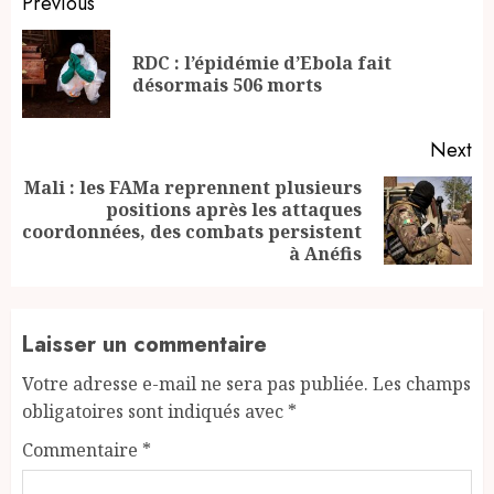
Continue
Previous
Reading
RDC : l’épidémie d’Ebola fait
Pr
désormais 506 morts
po
Next
Mali : les FAMa reprennent plusieurs
positions après les attaques
Next
coordonnées, des combats persistent
post:
à Anéfis
Laisser un commentaire
Votre adresse e-mail ne sera pas publiée.
Les champs
obligatoires sont indiqués avec
*
Commentaire
*