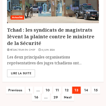
Actualité
Tchad : les syndicats de magistrats
lèvent la plainte contre le ministre
de la Sécurité
RÉDACTEUR EN CHEF
6 JUIN 2026
Les deux principales organisations
représentatives des juges tchadiens ont...
LIRE LA SUITE
Pagination
Previous
1
…
10
11
12
13
14
15
16
…
29
Next
des