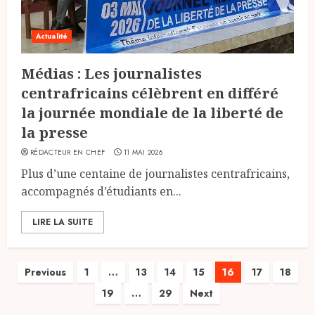
Actualité
Médias : Les journalistes
centrafricains célèbrent en différé
la journée mondiale de la liberté de
la presse
RÉDACTEUR EN CHEF
11 MAI 2026
Plus d’une centaine de journalistes centrafricains,
accompagnés d’étudiants en...
LIRE LA SUITE
Pagination
Previous
1
…
13
14
15
16
17
18
19
…
29
Next
des