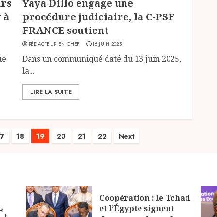
urs
Yaya Dillo engage une
 à
procédure judiciaire, la C-PSF
FRANCE soutient
RÉDACTEUR EN CHEF
16 JUIN 2025
ue
Dans un communiqué daté du 13 juin 2025,
la...
LIRE LA SUITE
17
18
19
20
21
22
Next
Coopération : le Tchad
ب
et l’Égypte signent