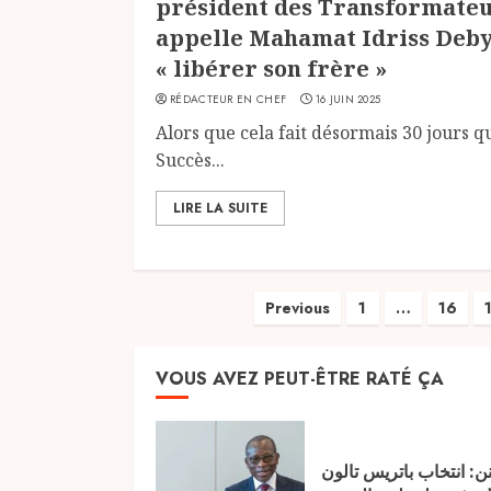
président des Transformate
appelle Mahamat Idriss Deby
« libérer son frère »
RÉDACTEUR EN CHEF
16 JUIN 2025
Alors que cela fait désormais 30 jours q
Succès...
LIRE LA SUITE
Pagination
Previous
1
…
16
des
VOUS AVEZ PEUT-ÊTRE RATÉ ÇA
publications
نن: انتخاب باتريس تالون