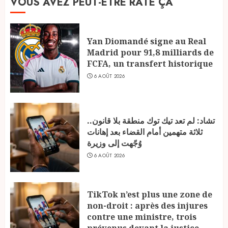
VOUS AVEZ PEUT-ÊTRE RATÉ ÇA
Yan Diomandé signe au Real
Madrid pour 91,8 milliards de
FCFA, un transfert historique
6 AOÛT 2026
تشاد: لم تعد تيك توك منطقة بلا قانون..
ثلاثة متهمين أمام القضاء بعد إهانات
وُجّهت إلى وزيرة
6 AOÛT 2026
TikTok n’est plus une zone de
non-droit : après des injures
contre une ministre, trois