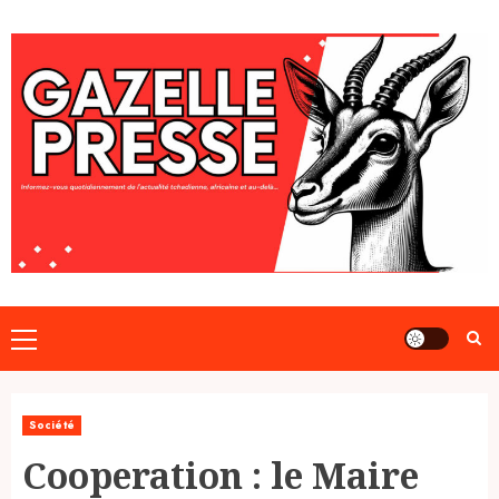
Skip
to
content
Primary
Menu
Société
Cooperation : le Maire