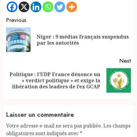
Continue
Previous
Reading
Niger : 9 médias français suspendus
Pr
par les autorités
po
Next
Politique : l’UDP France dénonce un
Next
« verdict politique » et exige la
post:
libération des leaders de l’ex GCAP
Laisser un commentaire
Votre adresse e-mail ne sera pas publiée.
Les champs
obligatoires sont indiqués avec
*