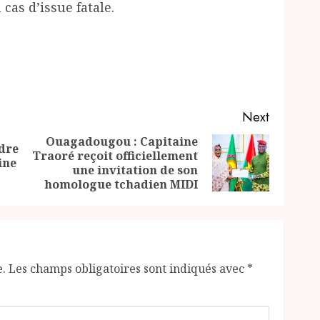
cas d’issue fatale.
Next
Ouagadougou : Capitaine
adre
Traoré reçoit officiellement
Previous
Next
ine
une invitation de son
post:
post:
homologue tchadien MIDI
e.
Les champs obligatoires sont indiqués avec
*