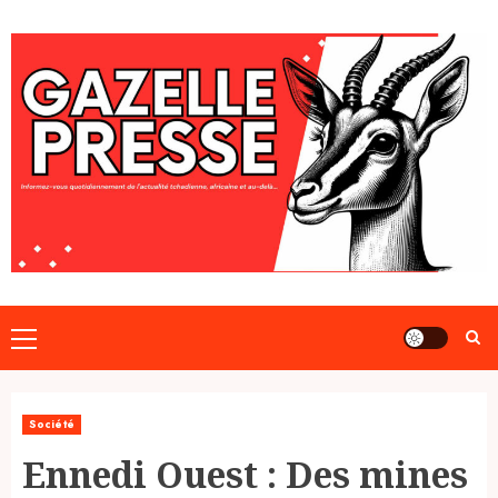
Skip
to
content
Primary
Menu
Société
Ennedi Ouest : Des mines