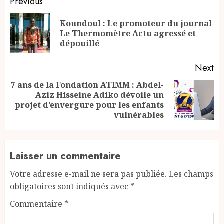
Continue
Previous
Reading
Koundoul : Le promoteur du journal
Pr
Le Thermomètre Actu agressé et
po
dépouillé
Next
7 ans de la Fondation ATIMM : Abdel-
Aziz Hisseine Adiko dévoile un
Next
projet d’envergure pour les enfants
post:
vulnérables
Laisser un commentaire
Votre adresse e-mail ne sera pas publiée.
Les champs
obligatoires sont indiqués avec
*
Commentaire
*