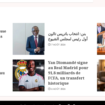
sse
بنن: انتخاب باتريس تالون
ns
أول رئيس لمجلس الشيوخ
7 AOÛT 2026
Yan Diomandé signe
au Real Madrid pour
 au
91,8 milliards de
FCFA, un transfert
historique
6 AOÛT 2026