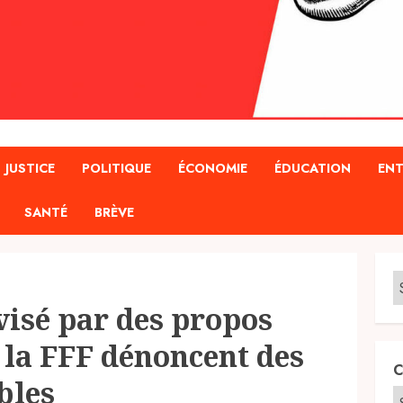
JUSTICE
POLITIQUE
ÉCONOMIE
ÉDUCATION
ENT
SANTÉ
BRÈVE
visé par des propos
 la FFF dénoncent des
C
bles