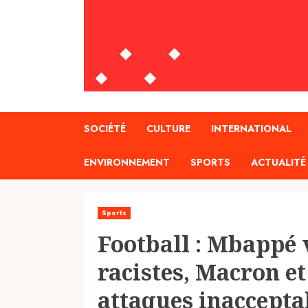
SOCIÉTÉ
CULTURE
INTERNATIONAL
ENVIRONNEMENT
SPORTS
ACTUALITÉ
Sports
Football : Mbappé 
racistes, Macron et
attaques inaccepta