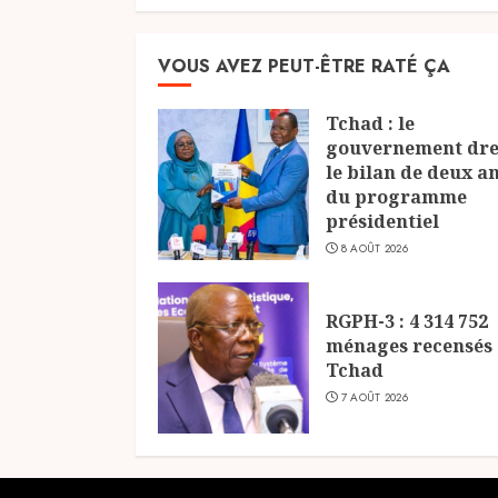
VOUS AVEZ PEUT-ÊTRE RATÉ ÇA
Tchad : le
gouvernement dre
le bilan de deux a
du programme
présidentiel
8 AOÛT 2026
RGPH-3 : 4 314 752
ménages recensés
Tchad
7 AOÛT 2026