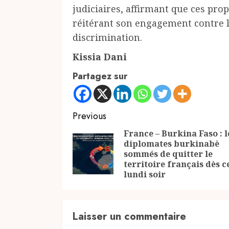
judiciaires, affirmant que ces pro
réitérant son engagement contre l
discrimination.
Kissia Dani
Partagez sur
Continue
Previous
Reading
France – Burkina Faso : l
diplomates burkinabè
sommés de quitter le
territoire français dès c
lundi soir
Laisser un commentaire