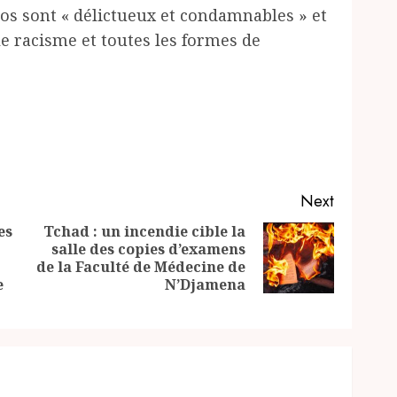
pos sont « délictueux et condamnables » et
e racisme et toutes les formes de
Next
es
Tchad : un incendie cible la
salle des copies d’examens
Next
Previous
de la Faculté de Médecine de
post:
post:
e
N’Djamena