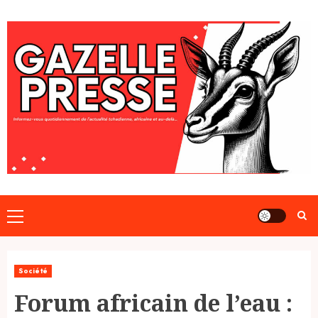
Skip
to
content
Primary
Menu
Société
Forum africain de l’eau :