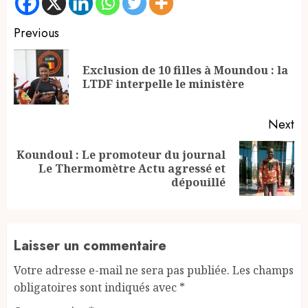
Continue
Previous
Reading
Exclusion de 10 filles à Moundou : la
Pr
LTDF interpelle le ministère
po
Next
Koundoul : Le promoteur du journal
Next
Le Thermomètre Actu agressé et
post:
dépouillé
Laisser un commentaire
Votre adresse e-mail ne sera pas publiée.
Les champs
obligatoires sont indiqués avec
*