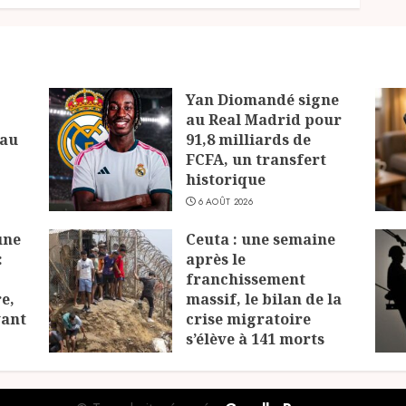
Yan Diomandé signe
au Real Madrid pour
 au
91,8 milliards de
FCFA, un transfert
historique
6 AOÛT 2026
une
Ceuta : une semaine
:
après le
franchissement
e,
massif, le bilan de la
vant
crise migratoire
s’élève à 141 morts
6 AOÛT 2026