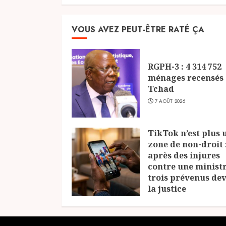
VOUS AVEZ PEUT-ÊTRE RATÉ ÇA
RGPH-3 : 4 314 752
ménages recensés
Tchad
7 AOÛT 2026
TikTok n’est plus 
zone de non-droit 
après des injures
contre une ministr
trois prévenus de
la justice
6 AOÛT 2026