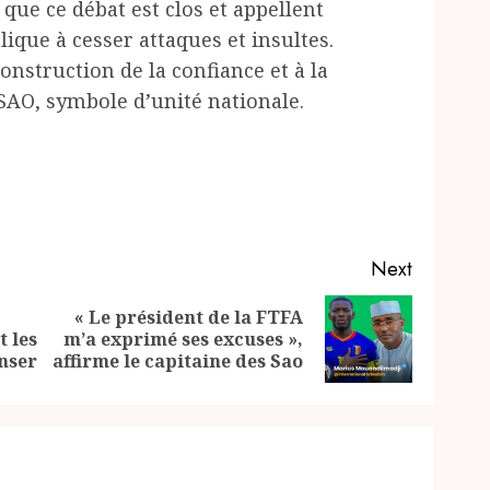
que ce débat est clos et appellent
ique à cesser attaques et insultes.
construction de la confiance et à la
SAO, symbole d’unité nationale.
Next
« Le président de la FTFA
Previous
Next
t les
m’a exprimé ses excuses »,
post:
post:
enser
affirme le capitaine des Sao