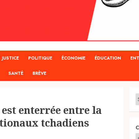
JUSTICE
POLITIQUE
ÉCONOMIE
ÉDUCATION
ENT
SANTÉ
BRÈVE
est enterrée entre la
ationaux tchadiens
C