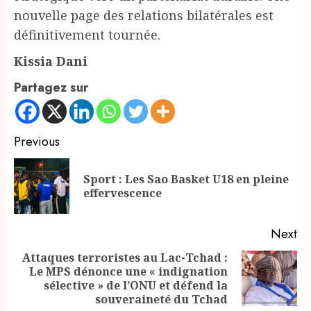
nouvelle page des relations bilatérales est
définitivement tournée.
Kissia Dani
Partagez sur
Continue
Previous
Reading
Sport : Les Sao Basket U18 en pleine
Pr
effervescence
po
Next
Attaques terroristes au Lac-Tchad :
Le MPS dénonce une « indignation
Next
sélective » de l’ONU et défend la
post:
souveraineté du Tchad