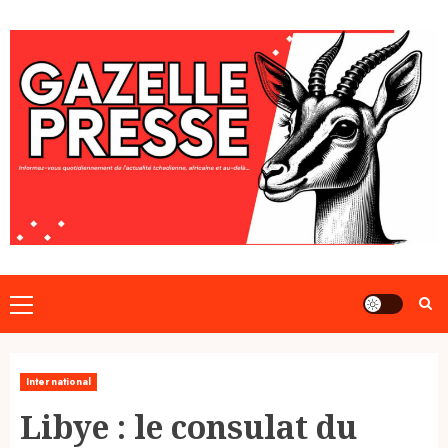
Skip
to
content
Primary
Menu
International
Libye : le consulat du