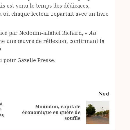
uis est venu le temps des dédicaces,
où chaque lecteur repartait avec un livre
facé par Nedoum-allahel Richard, «
Au
 une œuvre de réflexion, confirmant la
e.
 pour Gazelle Presse.
Next
 à
Moundou, capitale
e
Previous
Next
économique en quête de
ès
post:
post:
souffle