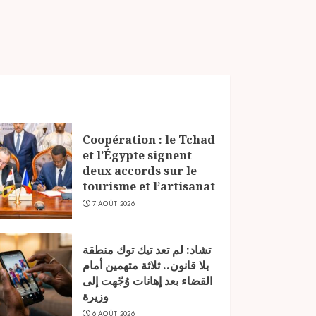
Coopération : le Tchad
et l’Égypte signent
deux accords sur le
tourisme et l’artisanat
7 AOÛT 2026
تشاد: لم تعد تيك توك منطقة
بلا قانون.. ثلاثة متهمين أمام
القضاء بعد إهانات وُجّهت إلى
وزيرة
6 AOÛT 2026