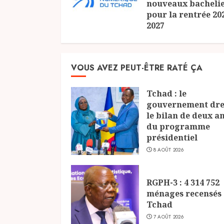
nouveaux bacheli
pour la rentrée 20
2027
24 JUILLET 2026
VOUS AVEZ PEUT-ÊTRE RATÉ ÇA
Tchad : le
gouvernement dre
le bilan de deux a
du programme
présidentiel
8 AOÛT 2026
RGPH-3 : 4 314 752
ménages recensés
Tchad
7 AOÛT 2026