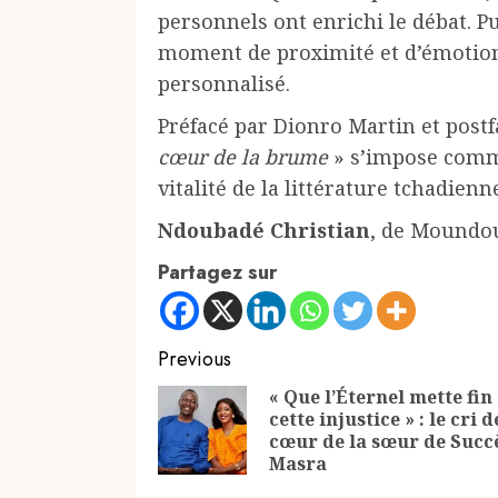
personnels ont enrichi le débat. P
moment de proximité et d’émotion 
personnalisé.
Préfacé par Dionro Martin et post
cœur de la brume
» s’impose comme
vitalité de la littérature tchadienn
Ndoubadé Christian
, de Moundou
Partagez sur
Continue
Previous
Reading
« Que l’Éternel mette fin
cette injustice » : le cri d
cœur de la sœur de Succ
Masra