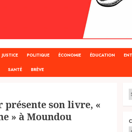
JUSTICE
POLITIQUE
ÉCONOMIE
ÉDUCATION
ENT
SANTÉ
BRÈVE
r présente son livre, «
me » à Moundou
C