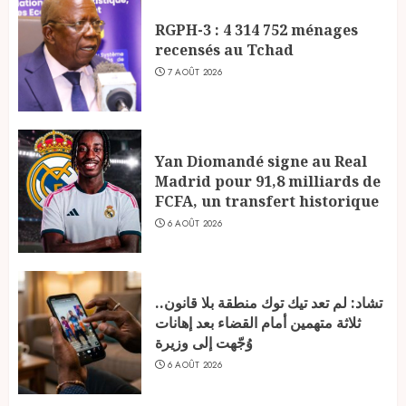
RGPH-3 : 4 314 752 ménages
recensés au Tchad
7 AOÛT 2026
Yan Diomandé signe au Real
Madrid pour 91,8 milliards de
FCFA, un transfert historique
6 AOÛT 2026
تشاد: لم تعد تيك توك منطقة بلا قانون..
ثلاثة متهمين أمام القضاء بعد إهانات
وُجّهت إلى وزيرة
6 AOÛT 2026