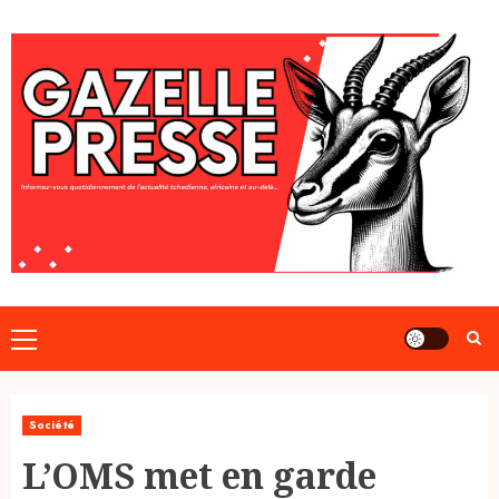
Skip
to
content
Primary
Menu
Société
L’OMS met en garde