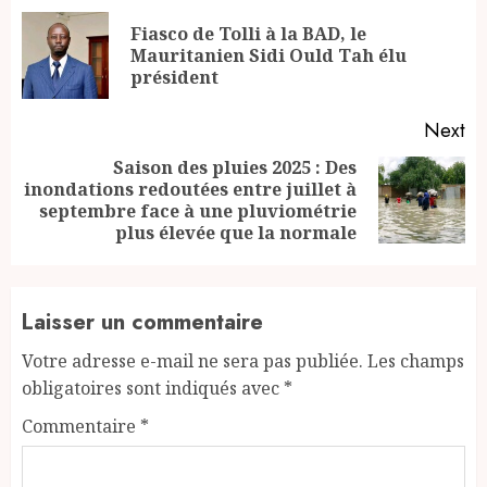
Reading
Fiasco de Tolli à la BAD, le
Pr
Mauritanien Sidi Ould Tah élu
po
président
Next
Saison des pluies 2025 : Des
inondations redoutées entre juillet à
Next
septembre face à une pluviométrie
post:
plus élevée que la normale
Laisser un commentaire
Votre adresse e-mail ne sera pas publiée.
Les champs
obligatoires sont indiqués avec
*
Commentaire
*