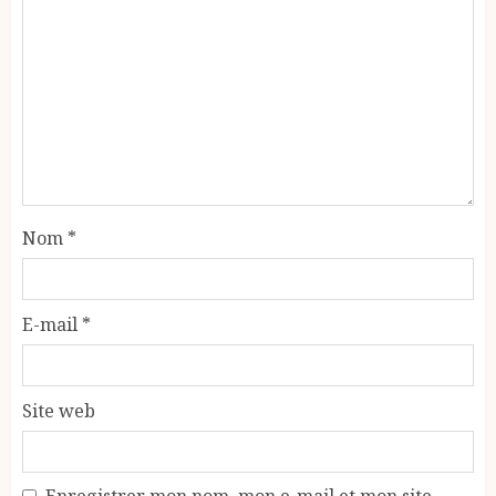
Nom
*
E-mail
*
Site web
Enregistrer mon nom, mon e-mail et mon site