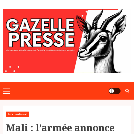
Skip
to
content
Primary
Menu
International
Mali : l’armée annonce