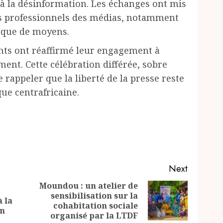
e à la désinformation. Les échanges ont mis
es professionnels des médias, notamment
anque de moyens.
ants ont réaffirmé leur engagement à
ent. Cette célébration différée, sobre
 rappeler que la liberté de la presse reste
e centrafricaine.
Next
Moundou : un atelier de
sensibilisation sur la
Previous
Next
 la
cohabitation sociale
post:
post:
on
organisé par la LTDF