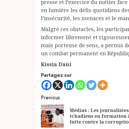
presse et l’exercice du métier fac
en lumière les défis quotidiens d
l’insécurité, les menaces et le m
Malgré ces obstacles, les particip
informer librement et rigoureusem
mais porteuse de sens, a permis de
un combat permanent en Républiqu
Kissia Dani
Partagez sur
Continue
Previous
Reading
Médias : Les journalistes
tchadiens en formation à
lutte contre la corrupti