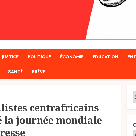
JUSTICE
POLITIQUE
ÉCONOMIE
ÉDUCATION
ENT
SANTÉ
BRÈVE
listes centrafricains
é la journée mondiale
C
presse