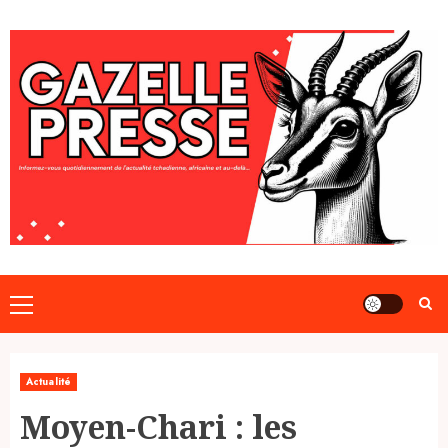
Skip
to
content
Primary
Menu
Actualité
Moyen-Chari : les