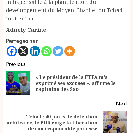
indispensable à la planification du
développement du Moyen-Chari et du Tchad
tout entier.
Adnely Carine
Partagez sur
Continue
Previous
Reading
« Le président de la FTFA m’a
Pr
exprimé ses excuses », affirme le
po
capitaine des Sao
Next
Tchad : 40 jours de détention
Next
arbitraire, le PDR exige la libération
post:
de son responsable jeunesse