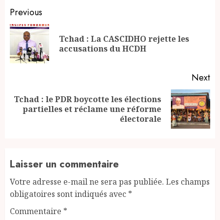
Continue
Previous
Reading
Tchad : La CASCIDHO rejette les
Pr
accusations du HCDH
po
Next
Tchad : le PDR boycotte les élections
Next
partielles et réclame une réforme
post:
électorale
Laisser un commentaire
Votre adresse e-mail ne sera pas publiée.
Les champs
obligatoires sont indiqués avec
*
Commentaire
*