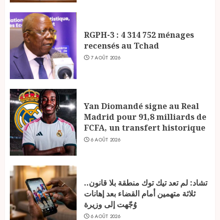
RGPH-3 : 4 314 752 ménages
recensés au Tchad
7 AOÛT 2026
Yan Diomandé signe au Real
Madrid pour 91,8 milliards de
FCFA, un transfert historique
6 AOÛT 2026
تشاد: لم تعد تيك توك منطقة بلا قانون..
ثلاثة متهمين أمام القضاء بعد إهانات
وُجّهت إلى وزيرة
6 AOÛT 2026