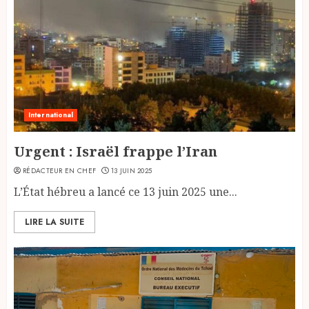
International
Urgent : Israël frappe l’Iran
RÉDACTEUR EN CHEF
13 JUIN 2025
L’État hébreu a lancé ce 13 juin 2025 une...
LIRE LA SUITE