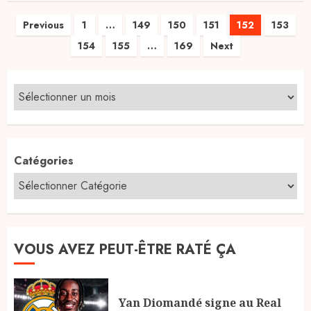
Pagination
Previous
1
…
149
150
151
152
153
154
155
…
169
Next
des
publications
Catégories
VOUS AVEZ PEUT-ÊTRE RATÉ ÇA
Yan Diomandé signe au Real