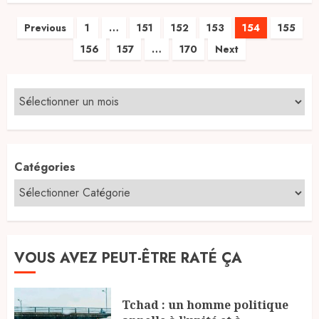
Pagination
Previous
1
…
151
152
153
154
155
156
157
…
170
Next
des
publications
Catégories
VOUS AVEZ PEUT-ÊTRE RATÉ ÇA
Tchad : un homme politique