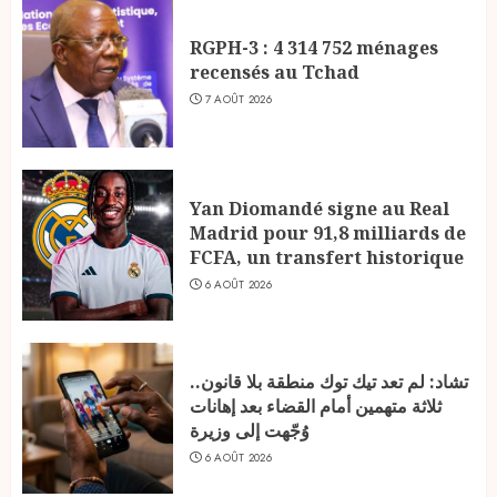
RGPH-3 : 4 314 752 ménages
recensés au Tchad
7 AOÛT 2026
Yan Diomandé signe au Real
Madrid pour 91,8 milliards de
FCFA, un transfert historique
6 AOÛT 2026
تشاد: لم تعد تيك توك منطقة بلا قانون..
ثلاثة متهمين أمام القضاء بعد إهانات
وُجّهت إلى وزيرة
6 AOÛT 2026