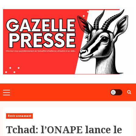
Skip
to
content
Primary
Menu
Environnement
Tchad: l’ONAPE lance le