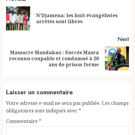
Continue
Reading
N’Djamena: les huit évangélistes
Pr
arrêtés sont libres
po
Next
Massacre Mandakao : Succès Masra
Next
reconnu coupable et condamné à 20
post:
ans de prison ferme
Laisser un commentaire
Votre adresse e-mail ne sera pas publiée.
Les champs
obligatoires sont indiqués avec
*
Commentaire
*