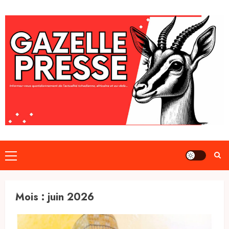
Skip
to
content
Primary
Menu
Mois :
juin 2026