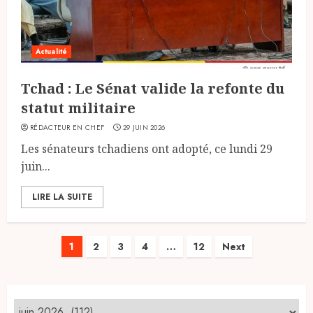
Actualité
Tchad : Le Sénat valide la refonte du
statut militaire
RÉDACTEUR EN CHEF
29 JUIN 2026
Les sénateurs tchadiens ont adopté, ce lundi 29
juin...
LIRE LA SUITE
Pagination
1
2
3
4
…
12
Next
des
publications