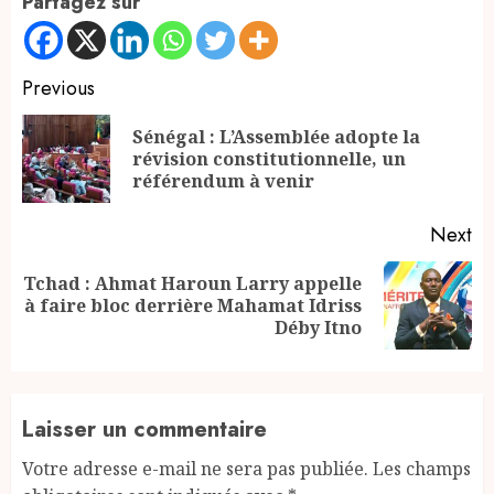
Partagez sur
Continue
Previous
Reading
Sénégal : L’Assemblée adopte la
Pr
révision constitutionnelle, un
po
référendum à venir
Next
Tchad : Ahmat Haroun Larry appelle
Next
à faire bloc derrière Mahamat Idriss
post:
Déby Itno
Laisser un commentaire
Votre adresse e-mail ne sera pas publiée.
Les champs