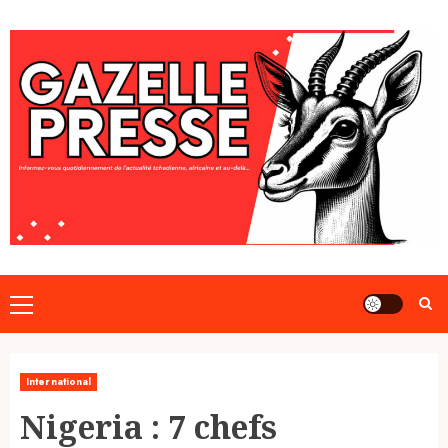
Skip
to
content
Primary
Menu
International
Nigeria : 7 chefs