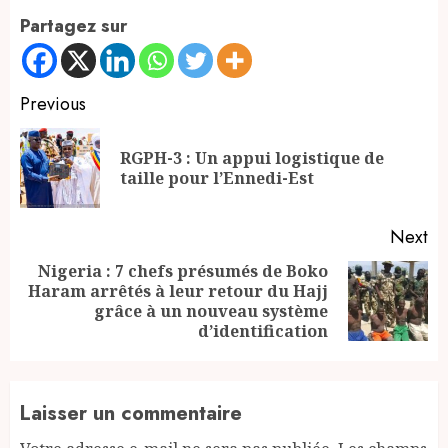
Partagez sur
Continue
Previous
Reading
RGPH-3 : Un appui logistique de
Pr
taille pour l’Ennedi-Est
po
Next
Nigeria : 7 chefs présumés de Boko
Haram arrêtés à leur retour du Hajj
Next
grâce à un nouveau système
post:
d’identification
Laisser un commentaire