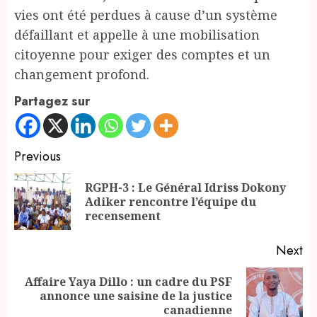
vies ont été perdues à cause d’un système
défaillant et appelle à une mobilisation
citoyenne pour exiger des comptes et un
changement profond.
Partagez sur
Continue
Previous
Reading
RGPH-3 : Le Général Idriss Dokony
Pr
Adiker rencontre l’équipe du
po
recensement
Next
Affaire Yaya Dillo : un cadre du PSF
Next
annonce une saisine de la justice
post:
canadienne