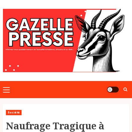
Skip
to
content
Primary
Menu
Société
Naufrage Tragique à