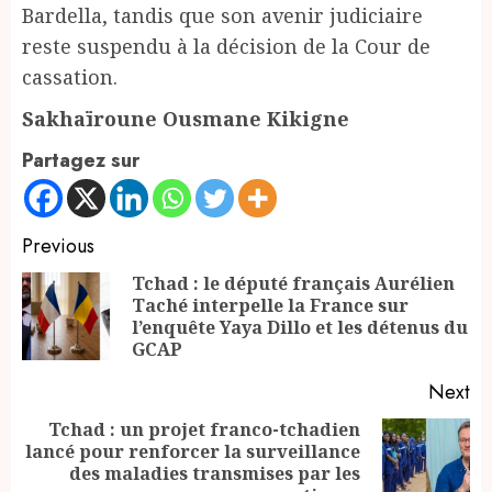
Bardella, tandis que son avenir judiciaire
reste suspendu à la décision de la Cour de
cassation.
Sakhaïroune Ousmane Kikigne
Partagez sur
Continue
Previous
Reading
Tchad : le député français Aurélien
Taché interpelle la France sur
Pr
l’enquête Yaya Dillo et les détenus du
po
GCAP
Next
Tchad : un projet franco-tchadien
lancé pour renforcer la surveillance
Next
des maladies transmises par les
post: