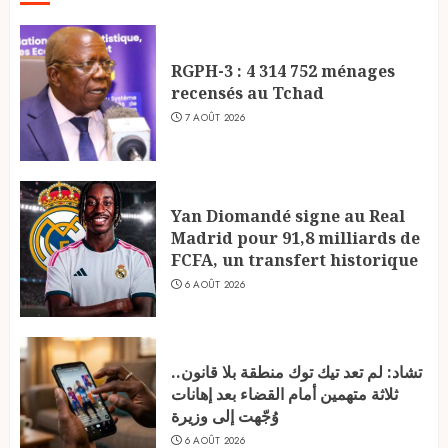
RGPH-3 : 4 314 752 ménages
recensés au Tchad
7 AOÛT 2026
Yan Diomandé signe au Real
Madrid pour 91,8 milliards de
FCFA, un transfert historique
6 AOÛT 2026
تشاد: لم تعد تيك توك منطقة بلا قانون..
ثلاثة متهمين أمام القضاء بعد إهانات
وُجّهت إلى وزيرة
6 AOÛT 2026