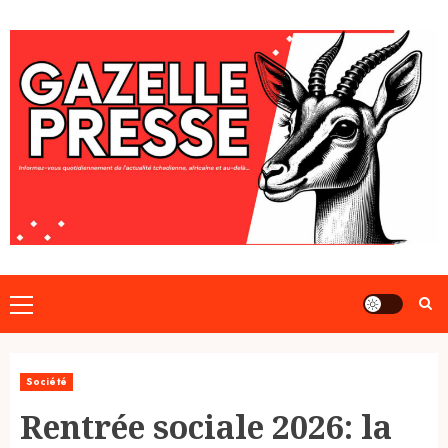
Skip
to
content
Primary
Menu
Société
Rentrée sociale 2026: la