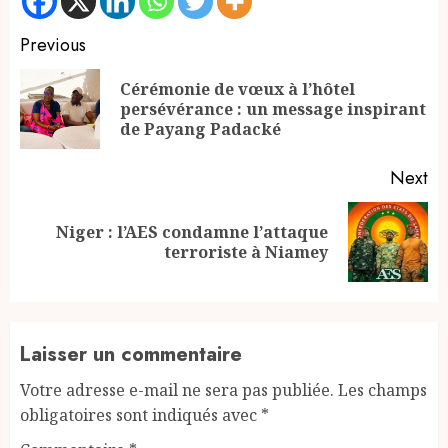
Continue
Previous
Reading
Cérémonie de vœux à l’hôtel
Pr
persévérance : un message inspirant
po
de Payang Padacké
Next
Niger : l’AES condamne l’attaque
Next
terroriste à Niamey
post:
Laisser un commentaire
Votre adresse e-mail ne sera pas publiée.
Les champs
obligatoires sont indiqués avec
*