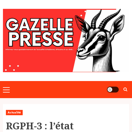
Skip
to
content
Primary
Menu
Actualité
RGPH-3 : l’état