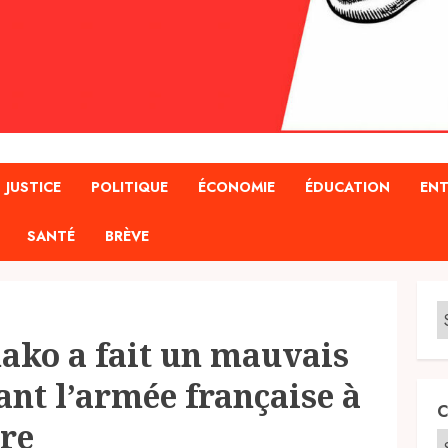
JUSTICE
POLITIQUE
ÉCONOMIE
ÉDUCATION
ENT
SANTÉ
BRÈVE
ako a fait un mauvais
ant l’armée française à
C
ire