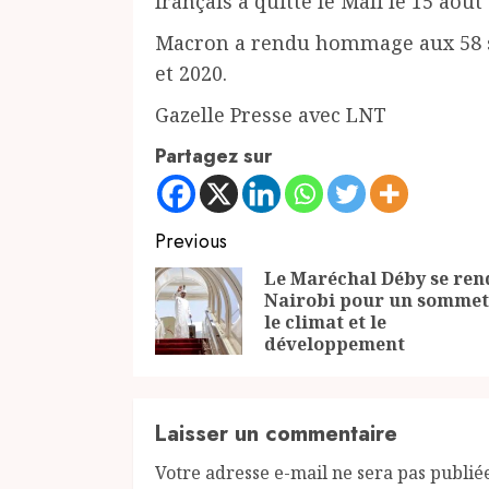
français a quitté le Mali le 15 août
Macron a rendu hommage aux 58 so
et 2020.
Gazelle Presse avec LNT
Partagez sur
Continue
Previous
Reading
Le Maréchal Déby se ren
Nairobi pour un sommet
le climat et le
développement
Laisser un commentaire
Votre adresse e-mail ne sera pas publié