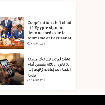
Coopération : le Tchad
et l’Égypte signent
deux accords sur le
tourisme et l’artisanat
7 AOÛT 2026
تشاد: لم تعد تيك توك منطقة
بلا قانون.. ثلاثة متهمين أمام
القضاء بعد إهانات وُجّهت إلى
وزيرة
6 AOÛT 2026