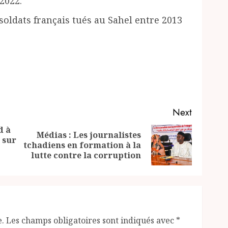
 2022.
ldats français tués au Sahel entre 2013
Next
d à
Médias : Les journalistes
 sur
Previous
Next
tchadiens en formation à la
post:
post:
lutte contre la corruption
e.
Les champs obligatoires sont indiqués avec
*