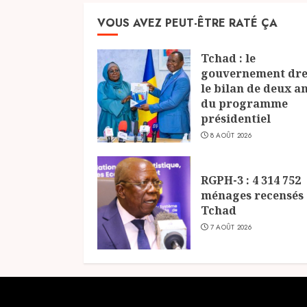
VOUS AVEZ PEUT-ÊTRE RATÉ ÇA
Tchad : le
gouvernement dre
le bilan de deux a
du programme
présidentiel
8 AOÛT 2026
RGPH-3 : 4 314 752
ménages recensés
Tchad
7 AOÛT 2026