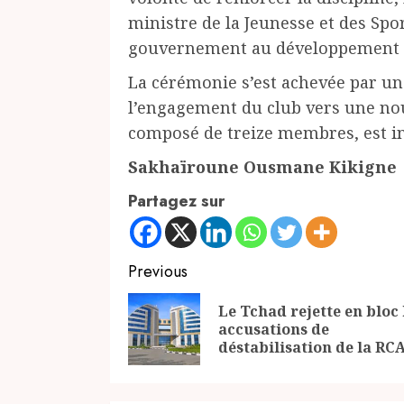
ministre de la Jeunesse et des Spor
gouvernement au développement du
La cérémonie s’est achevée par u
l’engagement du club vers une no
composé de treize membres, est in
Sakhaïroune Ousmane Kikigne
Partagez sur
Continue
Previous
Reading
Le Tchad rejette en bloc 
accusations de
déstabilisation de la RC