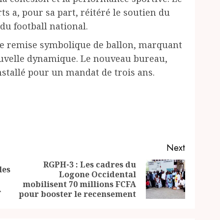
ts a, pour sa part, réitéré le soutien du
 football national.
ne remise symbolique de ballon, marquant
uvelle dynamique. Le nouveau bureau,
stallé pour un mandat de trois ans.
Next
RGPH-3 : Les cadres du
les
Logone Occidental
Previous
Next
mobilisent 70 millions FCFA
post:
post:
A
pour booster le recensement