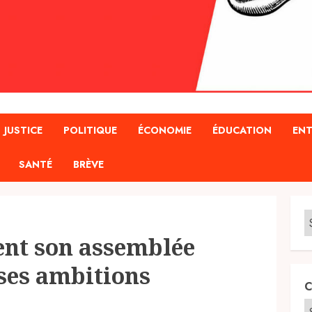
JUSTICE
POLITIQUE
ÉCONOMIE
ÉDUCATION
ENT
SANTÉ
BRÈVE
ient son assemblée
 ses ambitions
C