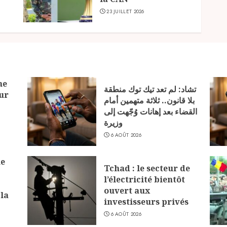
23 JUILLET 2026
ne
تشاد: لم تعد تيك توك منطقة
ur
بلا قانون.. ثلاثة متهمين أمام
القضاء بعد إهانات وُجّهت إلى
وزيرة
6 AOÛT 2026
ne
Tchad : le secteur de
l’électricité bientôt
ouvert aux
 la
investisseurs privés
6 AOÛT 2026