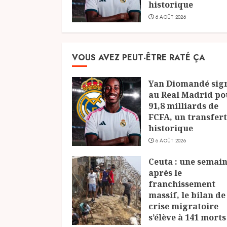
historique
6 AOÛT 2026
VOUS AVEZ PEUT-ÊTRE RATÉ ÇA
Yan Diomandé sig
au Real Madrid po
91,8 milliards de
FCFA, un transfert
historique
6 AOÛT 2026
Ceuta : une semai
après le
franchissement
massif, le bilan de
crise migratoire
s’élève à 141 morts