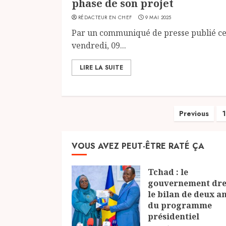
phase de son projet
RÉDACTEUR EN CHEF
9 MAI 2025
Par un communiqué de presse publié c
vendredi, 09...
LIRE LA SUITE
Paginat
Previous
1
des
VOUS AVEZ PEUT-ÊTRE RATÉ ÇA
publica
Tchad : le
gouvernement dre
le bilan de deux a
du programme
présidentiel