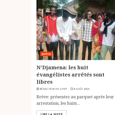
Justice
N’Djamena: les huit
évangélistes arrêtés sont
libres
RÉDACTEUR EN CHEF
8 AOÛT 2025
Brève: présentez au parquet après leur
arrestation, les huits...
LIRE LA SUITE