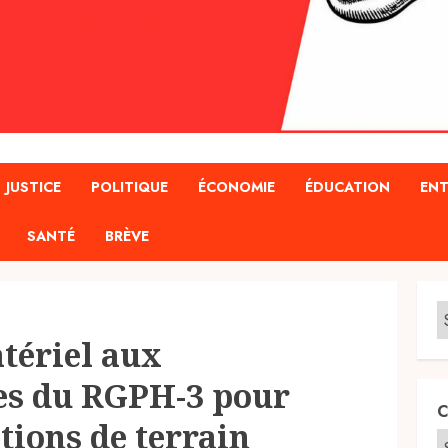
JUSTICE
POLITIQUE
ÉCONOMIE
ÉDUCATION
ENT
SANTÉ
BRÈVE
atériel aux
es du RGPH-3 pour
C
tions de terrain