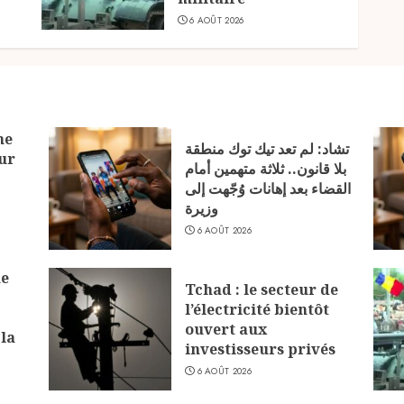
6 AOÛT 2026
ne
تشاد: لم تعد تيك توك منطقة
ur
بلا قانون.. ثلاثة متهمين أمام
القضاء بعد إهانات وُجّهت إلى
وزيرة
6 AOÛT 2026
ne
Tchad : le secteur de
l’électricité bientôt
ouvert aux
 la
investisseurs privés
6 AOÛT 2026