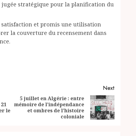
jugée stratégique pour la planification du
 satisfaction et promis une utilisation
orer la couverture du recensement dans
ince.
Next
5 juillet en Algérie : entre
 21
mémoire de l’indépendance
Previous
Next
er le
et ombres de l’histoire
post:
post:
coloniale