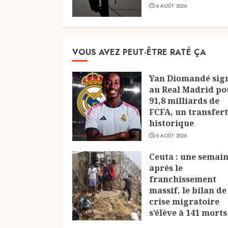
6 AOÛT 2026
VOUS AVEZ PEUT-ÊTRE RATÉ ÇA
Yan Diomandé sig
au Real Madrid po
91,8 milliards de
FCFA, un transfert
historique
6 AOÛT 2026
Ceuta : une semai
après le
franchissement
massif, le bilan de
crise migratoire
s’élève à 141 morts
6 AOÛT 2026