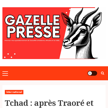
Skip
to
content
Primary
Menu
International
Tchad : après Traoré et