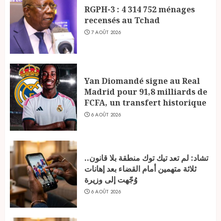
RGPH-3 : 4 314 752 ménages
recensés au Tchad
7 AOÛT 2026
Yan Diomandé signe au Real
Madrid pour 91,8 milliards de
FCFA, un transfert historique
6 AOÛT 2026
تشاد: لم تعد تيك توك منطقة بلا قانون..
ثلاثة متهمين أمام القضاء بعد إهانات
وُجّهت إلى وزيرة
6 AOÛT 2026