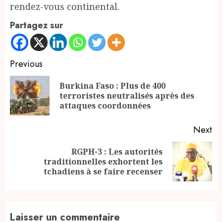
rendez-vous continental.
Partagez sur
Continue
Previous
Reading
Burkina Faso : Plus de 400
Pr
terroristes neutralisés après des
po
attaques coordonnées
Next
RGPH-3 : Les autorités
Next
traditionnelles exhortent les
post:
tchadiens à se faire recenser
Laisser un commentaire